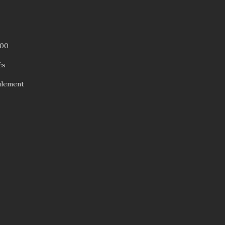
 00
és
ulement