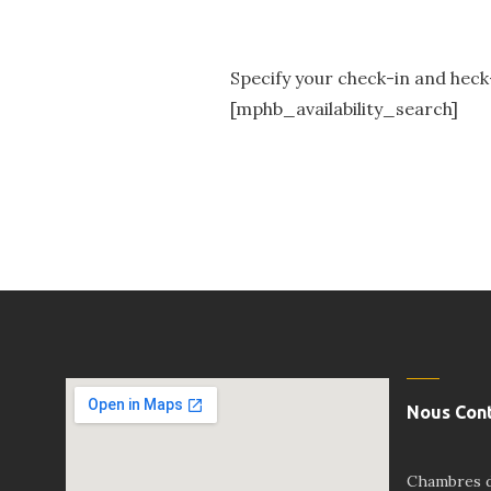
Specify your check-in and heck-
[mphb_availability_search]
Nous Con
Chambres d