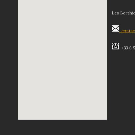
Les Berthi
contac
+33 6 5
embedgooglemap.net